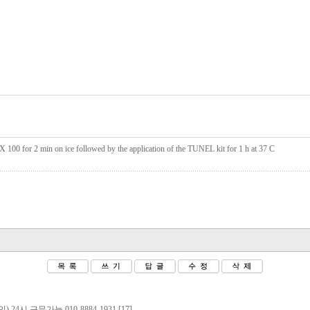
 X 100 for 2 min on ice followed by the application of the TUNEL kit for 1 h at 37 C
 근무가능.010-8884-1931 [17]