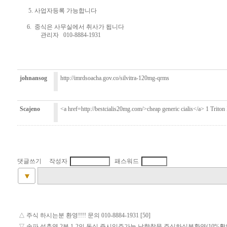
5. 사업자등록 가능합니다
6. 중식은 사무실에서 취사가 됩니다
관리자 010-8884-1931
johnansog
http://imrdsoacha.gov.co/silvitra-120mg-qrms
Scajeno
<a href=http://bestcialis20mg.com/>cheap generic cialis</a> 1 Triton
댓글쓰기 작성자
패스워드
△
주식 하시는분 환영!!!! 문의 010-8884-1931 [50]
▽
송파,석촌역 2분 1-2인 독실 즉시입주가능,남향창문.주식하실분환영(10%활인) 24시