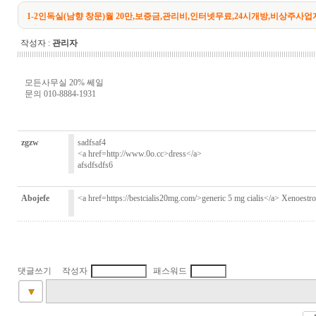
1-2인독실(남향 창문)월 20만,보증금,관리비,인터넷무료,24시개방,비상주사업자등록,
작성자 :
관리자
모든사무실 20% 쎄일
문의 010-8884-1931
zgzw
sadfsaf4
<a href=http://www.0o.cc>dress</a>
afsdfsdfs6
Abojefe
<a href=https://bestcialis20mg.com/>generic 5 mg cialis</a> Xenoestroge
댓글쓰기 작성자
패스워드