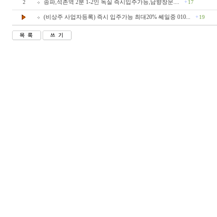
송파,석촌역 2분 1-2인 독실 즉시입주가능,남향창문....
2
17
(비상주 사업자등록) 즉시 입주가능 최대20% 쎄일중 010...
19