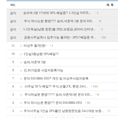
송파역 2분 1!!대박 50% 쎄일중!! 1-3인실 WNTL...
공지
2
주식 하시는분 환영!!!!! 송파,석촌역 1분 문의 010...
공지
8
1-2인독실(남향 창문)월 20만,보증금,관리비,인터넷...
공지
2
공동사무실즉시 입주가능 월10만~ 20%!!쎄일중 주...
공지
181
비상주 월3만원~
11
1
1인실3층남향 50%쎄일!!!
10
송파,석촌역 5분
9
인,허가업종 사업자등록가능
8
문의 010 8884 1931* 개인 및 비상주사업자등록
7
사무실 50 % 쎄일!!! 주식,선물,FX, 환영 24시...
6
144
주식하실분 환영!!!!!!! 송파,석촌역1분 문의 010....
5
8
주식 하시는분 환영!!!! 문의 010-8884-1931
4
50
주식사무실 1인실 20%활인 남향창문있음 24시개방 보증...
3
2