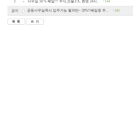
사무실 50 % 쎄일!!! 주식,선물,FX, 환영 24시...
2
144
공동사무실즉시 입주가능 월10만~ 20%!!쎄일중 주...
공지
181