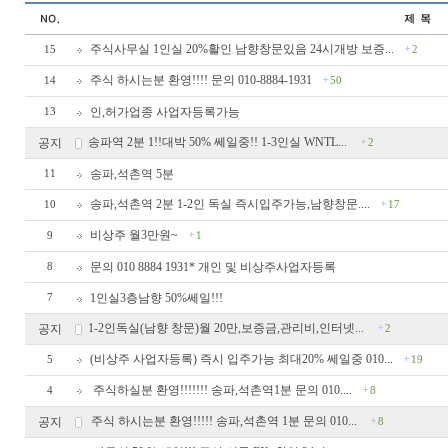
주식사무실 1인실 20%활인 남향창문있음 24시개방 보증...
15
2
주식 하시는분 환영!!!! 문의 010-8884-1931
14
50
인,허가업종 사업자등록가능
13
송파역 2분 1!!대박 50% 쎄일중!! 1-3인실 WNTL...
공지
2
송파,석촌역 5분
11
송파,석촌역 2분 1-2인 독실 즉시입주가능,남향창문....
10
17
비상주 월3만원~
9
1
문의 010 8884 1931* 개인 및 비상주사업자등록
8
1인실3층남향 50%쎄일!!!
7
1-2인독실(남향 창문)월 20만,보증금,관리비,인터넷...
공지
2
(비상주 사업자등록) 즉시 입주가능 최대20% 쎄일중 010...
5
19
주식하실분 환영!!!!!!! 송파,석촌역1분 문의 010....
4
8
주식 하시는분 환영!!!!! 송파,석촌역 1분 문의 010...
공지
8